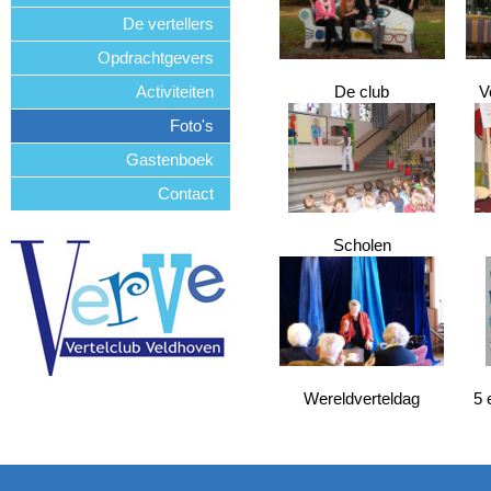
De vertellers
Opdrachtgevers
Activiteiten
De club
V
Foto's
Gastenboek
Contact
Scholen
Wereldverteldag
5 